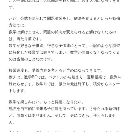
この一連の流れは、入試問題を解く際に、必ず大切になってきま
す。
ただ、公式を暗記して問題演習をし、解法を覚えるといった勉強
方法では、
数学は解けません。問題の傾向が変えられると解けなくなるの
は、当たり前です。
数学が好きな子供達、得意な子供達にとって、上記のような演習
に特化した授業では飽きてしまい、数学が面白くなくなってくる
のは当然のことなのです。
授業進度も、講義内容を考えると早めになってきます。
例えば、数学BCでは、ベクトルから始まり、夏期授業で、数列を
終わらせます。数学Ⅲでは、微分単元は終了し、積分からスター
トします。
数学を楽しみたい。もっと得意になりたい。
勉強を自主的に出来る子供達を待っています。させられる勉強ほ
ど、面白くはありません。そして、身につきも、使えもしませ
ん。