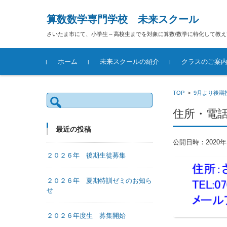
算数数学専門学校 未来スクール
さいたま市にて、小学生～高校生までを対象に算数/数学に特化して教
コンテンツに移動
ホーム
未来スクールの紹介
クラスのご案
時間割・教室の
小学部
中等部
高等部
オンライン授業
考える力を育て
TOP
>
9月より後期
検
ラス制授業
索:
住所・電
最近の投稿
公開日時：
2020
２０２６年 後期生徒募集
２０２６年 夏期特訓ゼミのお知ら
せ
２０２６年度生 募集開始