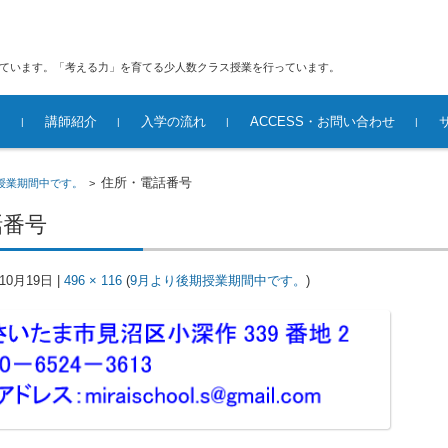
えています。「考える力」を育てる少人数クラス授業を行っています。
内
講師紹介
入学の流れ
ACCESS・お問い合わせ
風景
る少人数ク
住所・電話番号
授業期間中です。
>
話番号
年10月19日
|
496 × 116
(
9月より後期授業期間中です。
)