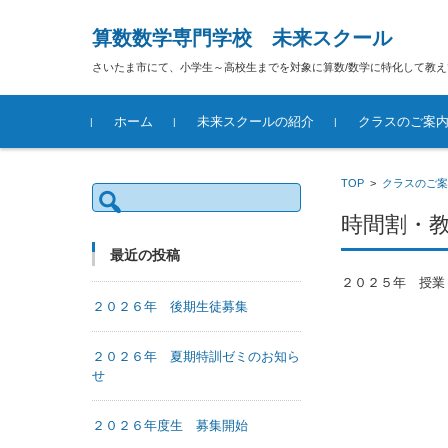
算数数学専門学校 未来スクール
さいたま市にて、小学生～高校生までを対象に算数/数学に特化して教
コンテンツに移動
ホーム
未来スクールの紹介
クラスのご案
時間割・教室の
小学部
中等部
高等部
オンライン授業
考える力を育て
TOP
>
クラスのご案
検
ラス制授業
索:
時間割・
最近の投稿
２０２５年 授業
２０２６年 後期生徒募集
２０２６年 夏期特訓ゼミのお知ら
せ
２０２６年度生 募集開始