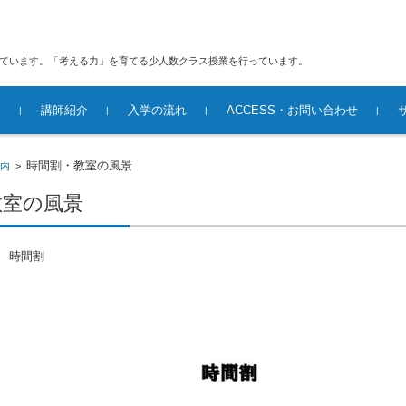
えています。「考える力」を育てる少人数クラス授業を行っています。
内
講師紹介
入学の流れ
ACCESS・お問い合わせ
風景
る少人数ク
時間割・教室の風景
内
>
教室の風景
 時間割